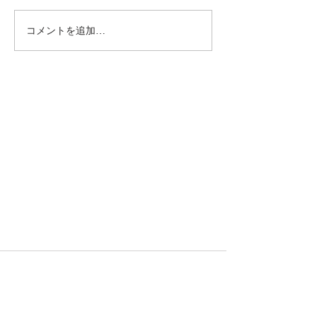
コメントを追加…
株式会社真柄油脂店
​本社
〒029-3105 岩手県一関市花泉町涌津字道下
38-9
TEL.0191-82-2205
サンサン佐沼SS
​〒987-0511 宮城県登米市迫町佐沼梅ノ木5-
1-12
TEL.0220-22-0333
© 2019 Magaraushiten Inc. All Rights Reserved.