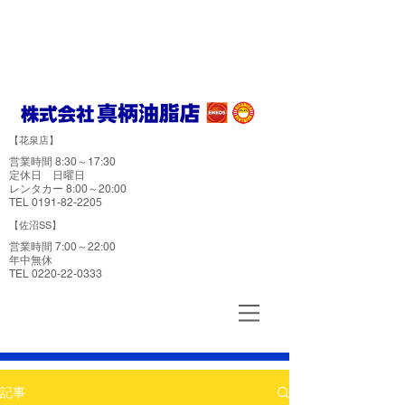
燃料給油 洗車 灯油配達 車検 カーメンテナンス
ニコニコレンタカー
​【花泉店】
営業時間 8:30～17:30
​定休日 日曜日
レンタカー 8:00～20:00
TEL ​0191-82-2205
​【佐沼SS】
営業時間 7:00～22:00
​年中無休
TEL ​0220-22-0333
記事