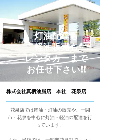
灯油配達も
軽油販売も
レンタカーまで
お任せ下さい!!
​株式会社真柄油脂店 本社 花泉店
花泉店では軽油・灯油の販売や、一関
市・花泉を中心に灯油・軽油の配達を行
っています。
​また、当店では、一関市花泉町でニコニ