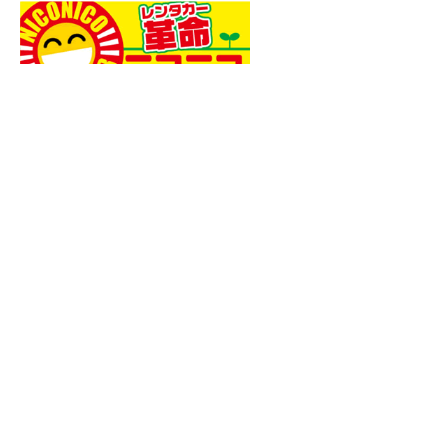
いえいえ、ニコニコレンタカーでしたら
12時間乗り放題でなんと、2,525円で
す！！
●どうして格安なの？
安さの秘密は「良質な中古車」を利用す
ることで、大幅なコストダウンができる​
からです。
・親戚が来るので大きな車が​借りたい!!
・世界遺産のある一関市を友達みんなで
観光したい!!
・急な用事で車を使いたい!!
​・とにかくなるべく安く借りたい!!
●安全性は？